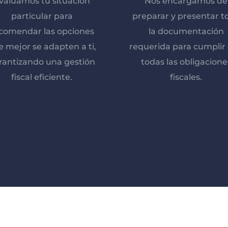
valuamos tu situación
Nos encargamos de
particular para
preparar y presentar t
comendar las opciones
la documentación
 mejor se adapten a ti,
requerida para cumplir
rantizando una gestión
todas las obligacione
fiscal eficiente.
fiscales.