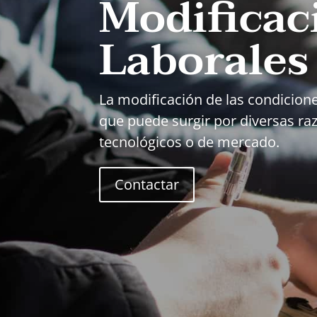
Modificac
Laborales
La modificación de las condicion
que puede surgir por diversas r
tecnológicos o de mercado.
Contactar