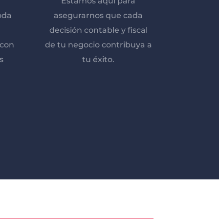
Estamos aquí para
oda
asegurarnos que cada
decisión contable y fiscal
 con
de tu negocio contribuya a
s
tu éxito.