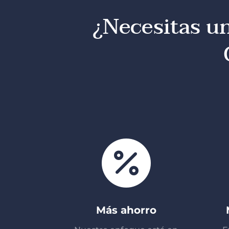
¿Necesitas u

Más ahorro