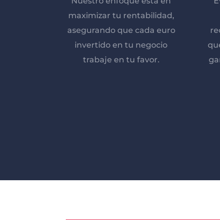
Nuestro enfoque está en
E
maximizar tu rentabilidad,
asegurando que cada euro
re
invertido en tu negocio
que
trabaje en tu favor.
ga